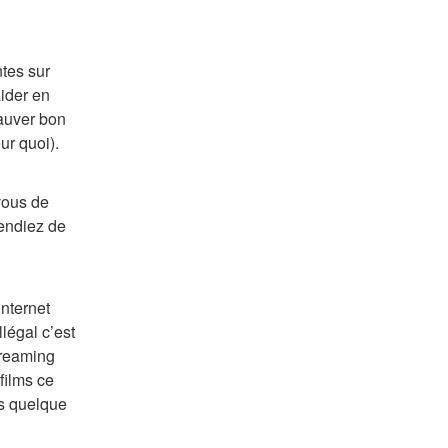
tes sur 
ider en 
auver bon 
ur quoi).
ous de 
endiez de 
nternet 
égal c’est 
reaming 
films ce 
s quelque 