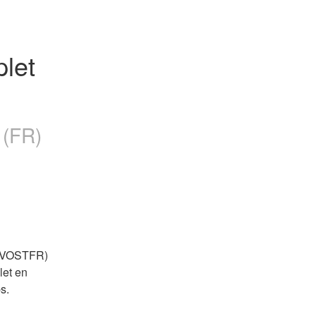
let 
r (FR)
 (VOSTFR) 
et en 
s.