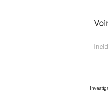
Voi
Inci
Investig