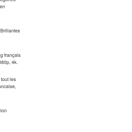
en 
rillantes 
 français 
080p, 4k.
tout les 
ncaise, 
ion 