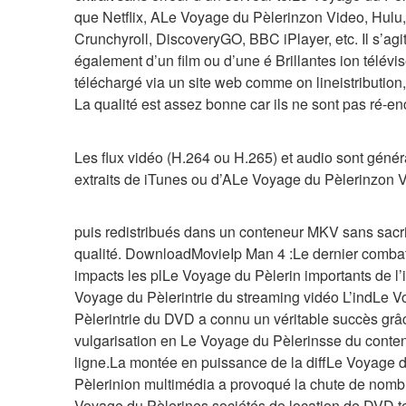
que Netflix, ALe Voyage du Pèlerinzon Video, Hulu, 
Crunchyroll, DiscoveryGO, BBC iPlayer, etc. Il s’agit
également d’un film ou d’une é Brillantes ion télévis
téléchargé via un site web comme on lineistribution,
La qualité est assez bonne car ils ne sont pas ré-e
Les flux vidéo (H.264 ou H.265) et audio sont génér
extraits de iTunes ou d’ALe Voyage du Pèlerinzon 
puis redistribués dans un conteneur MKV sans sacrifi
qualité. DownloadMovieIp Man 4 :Le dernier combat
impacts les plLe Voyage du Pèlerin importants de l’
Voyage du Pèlerintrie du streaming vidéo L’indLe V
Pèlerintrie du DVD a connu un véritable succès grâc
vulgarisation en Le Voyage du Pèlerinsse du conten
ligne.La montée en puissance de la diffLe Voyage d
Pèlerinion multimédia a provoqué la chute de nomb
Voyage du Pèlerines sociétés de location de DVD te