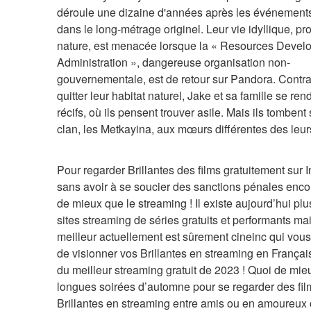
déroule une dizaine d'années après les événements
dans le long-métrage originel. Leur vie idyllique, pro
nature, est menacée lorsque la « Resources Devel
Administration », dangereuse organisation non-
gouvernementale, est de retour sur Pandora. Contrai
quitter leur habitat naturel, Jake et sa famille se rend
récifs, où ils pensent trouver asile. Mais ils tombent 
clan, les Metkayina, aux mœurs différentes des leurs
Pour regarder Brillantes des films gratuitement sur In
sans avoir à se soucier des sanctions pénales encou
de mieux que le streaming ! Il existe aujourd’hui plus
sites streaming de séries gratuits et performants mais
meilleur actuellement est sûrement cineinc qui vous
de visionner vos Brillantes en streaming en Français.
du meilleur streaming gratuit de 2023 ! Quoi de mieu
longues soirées d’automne pour se regarder des film
Brillantes en streaming entre amis ou en amoureux 