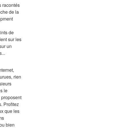
 racontés 
che de la 
opment 
nts de 
ent sur les 
sur un 
...
ternet, 
rues, rien 
ieurs 
 le 
 proposent 
 Profitez 
x que les 
s 
ou bien 