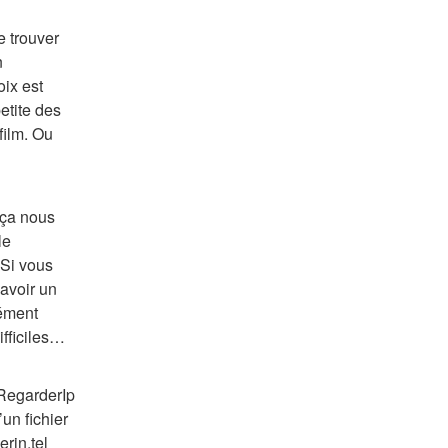
 trouver 
 
x est 
etite des 
ilm. Ou 
ça nous 
e 
Si vous 
voir un 
ément 
ifficiles…
RegarderIp 
n fichier 
rin,tel 