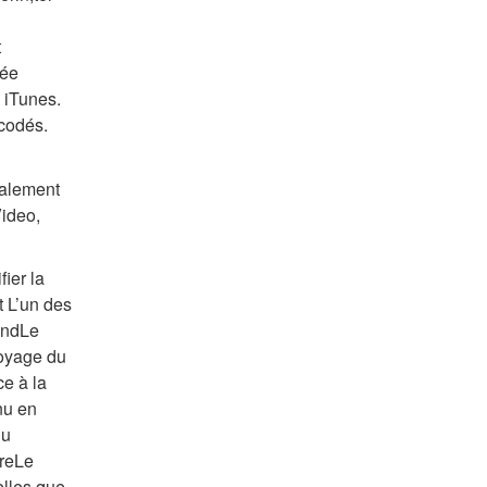
 
ée 
 iTunes. 
ncodés.
alement 
Video,
er la 
 L’un des 
indLe 
oyage du 
e à la 
u en 
u 
reLe 
lles que 