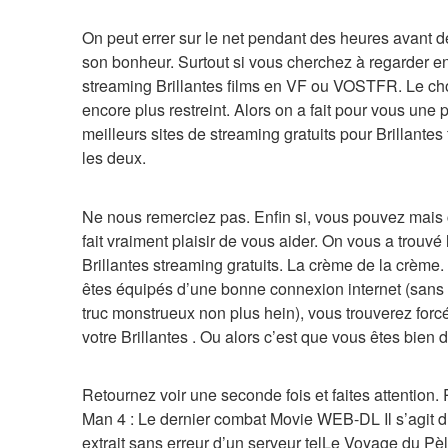
On peut errer sur le net pendant des heures avant de
son bonheur. Surtout si vous cherchez à regarder en
streaming Brillantes films en VF ou VOSTFR. Le choi
encore plus restreint. Alors on a fait pour vous une p
meilleurs sites de streaming gratuits pour Brillantes f
les deux.
Ne nous remerciez pas. Enfin si, vous pouvez mais 
fait vraiment plaisir de vous aider. On vous a trouvé l
Brillantes streaming gratuits. La crème de la crème. 
êtes équipés d’une bonne connexion internet (sans a
truc monstrueux non plus hein), vous trouverez forc
votre Brillantes . Ou alors c’est que vous êtes bien d
Retournez voir une seconde fois et faites attention. 
Man 4 : Le dernier combat Movie WEB-DL Il s’agit d’u
extrait sans erreur d’un serveur telLe Voyage du Pèle